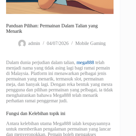
Panduan Pilihan: Permainan Dalam Talian yang
Menarik
admin
04/07/2026
Mobile Gaming
Dalam dunia perjudian dalam talian,
mega888
telah
menjadi nama yang tidak asing lagi bagi ramai pemain
di Malaysia. Platform ini menawarkan pelbagai jenis
permainan yang menarik, termasuk slot, permainan
meja, dan banyak lagi. Dengan reka bentuk yang mesra
pengguna dan pilihan permainan yang pelbagai, ia tidak
menghairankan bahawa Mega888 telah menarik
perhatian ramai penggemar judi.
Fungsi dan Kelebihan topik ini
Antara kelebihan utama Mega888 ialah keupayaannya
untuk memberikan pengalaman permainan yang lancar
dan menyeronokkan. Pemain boleh mengakses