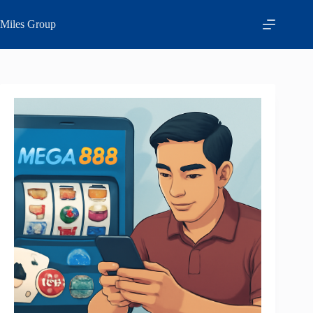
Skip
to
Miles Group
content