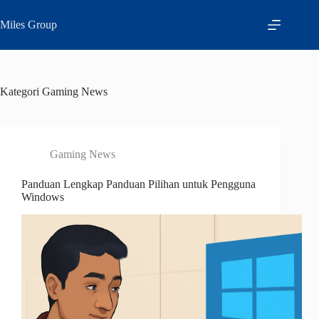
Skip
to
Miles Group
content
Kategori
Gaming News
Gaming News
Panduan Lengkap Panduan Pilihan untuk Pengguna
Windows