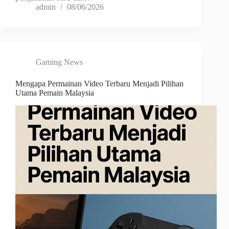
admin
08/06/2026
Gaming News
Mengapa Permainan Video Terbaru Menjadi Pilihan
Utama Pemain Malaysia