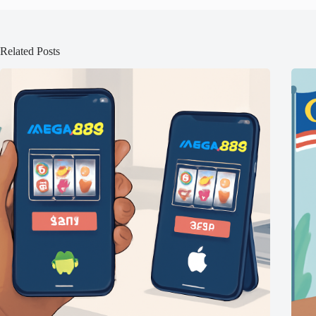
Related Posts