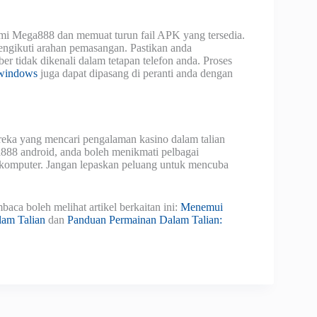
i Mega888 dan memuat turun fail APK yang tersedia.
engikuti arahan pemasangan. Pastikan anda
 tidak dikenali dalam tetapan telefon anda. Proses
windows
juga dapat dipasang di peranti anda dengan
reka yang mencari pengalaman kasino dalam talian
88 android, anda boleh menikmati pelbagai
au komputer. Jangan lepaskan peluang untuk mencuba
ca boleh melihat artikel berkaitan ini:
Menemui
lam Talian
dan
Panduan Permainan Dalam Talian: