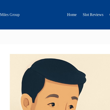
Skip
to
content
Miles Group
Home
Slot Reviews