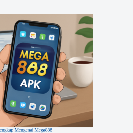
engkap Mengenai Mega888