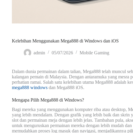
Kelebihan Menggunakan Mega888 di Windows dan iOS
admin
05/07/2026
Mobile Gaming
Dalam dunia permainan dalam talian, Mega888 telah muncul sebag
kalangan pemain di Malaysia. Dengan antaramuka yang mesra pe
perhatian ramai. Salah satu kelebihan utama Mega888 adalah ke
mega888 windows
dan Mega888 iOS.
Mengapa Pilih Mega888 di Windows?
Bagi mereka yang menggunakan komputer riba atau desktop,
yang lebih mendalam. Dengan grafik yang lebih baik dan skrin 
slot dan permainan meja dengan lebih jelas. Tambahan pula, ak
untuk menguruskan permainan mereka dengan lebih mudah dan c
memudahkan proses log masuk dan navigasi, menjadikannya pilih